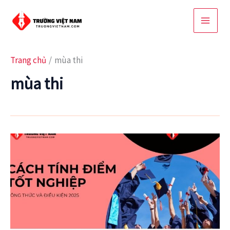
Nhảy
tới
nội
dung
Trang chủ
mùa thi
mùa thi