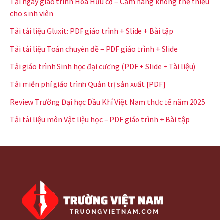
Tải ngay giáo trình Hóa Hữu cơ – Cẩm nang không thể thiếu
cho sinh viên
Tải tài liệu Gluxit: PDF giáo trình + Slide + Bài tập
Tải tài liệu Toán chuyên đề – PDF giáo trình + Slide
Tải giáo trình Sinh học đại cương (PDF + Slide + Tài liệu)
Tải miễn phí giáo trình Quản trị sản xuất [PDF]
Review Trường Đại học Dầu Khí Việt Nam thực tế năm 2025
Tải tài liệu môn Vật liệu học – PDF giáo trình + Bài tập