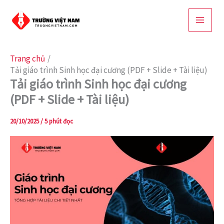
Nhảy
tới
nội
dung
Trang chủ
Tải giáo trình Sinh học đại cương (PDF + Slide + Tài liệu)
Tải giáo trình Sinh học đại cương
(PDF + Slide + Tài liệu)
20/10/2025
/
5 phút đọc