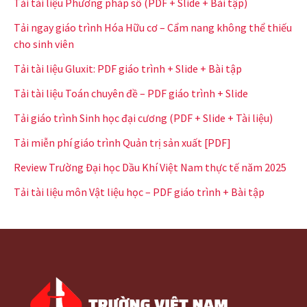
Tải tài liệu Phương pháp số (PDF + Slide + Bài tập)
Tải ngay giáo trình Hóa Hữu cơ – Cẩm nang không thể thiếu
cho sinh viên
Tải tài liệu Gluxit: PDF giáo trình + Slide + Bài tập
Tải tài liệu Toán chuyên đề – PDF giáo trình + Slide
Tải giáo trình Sinh học đại cương (PDF + Slide + Tài liệu)
Tải miễn phí giáo trình Quản trị sản xuất [PDF]
Review Trường Đại học Dầu Khí Việt Nam thực tế năm 2025
Tải tài liệu môn Vật liệu học – PDF giáo trình + Bài tập