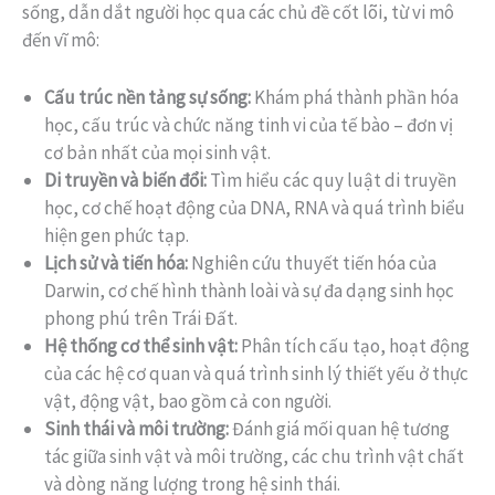
sống, dẫn dắt người học qua các chủ đề cốt lõi, từ vi mô
đến vĩ mô:
Cấu trúc nền tảng sự sống:
Khám phá thành phần hóa
học, cấu trúc và chức năng tinh vi của tế bào – đơn vị
cơ bản nhất của mọi sinh vật.
Di truyền và biến đổi:
Tìm hiểu các quy luật di truyền
học, cơ chế hoạt động của DNA, RNA và quá trình biểu
hiện gen phức tạp.
Lịch sử và tiến hóa:
Nghiên cứu thuyết tiến hóa của
Darwin, cơ chế hình thành loài và sự đa dạng sinh học
phong phú trên Trái Đất.
Hệ thống cơ thể sinh vật:
Phân tích cấu tạo, hoạt động
của các hệ cơ quan và quá trình sinh lý thiết yếu ở thực
vật, động vật, bao gồm cả con người.
Sinh thái và môi trường:
Đánh giá mối quan hệ tương
tác giữa sinh vật và môi trường, các chu trình vật chất
và dòng năng lượng trong hệ sinh thái.