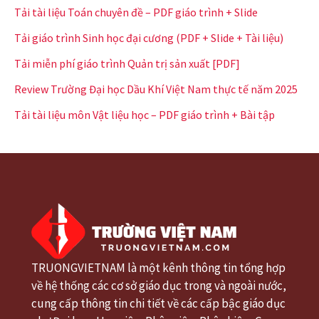
Tải tài liệu Toán chuyên đề – PDF giáo trình + Slide
Tải giáo trình Sinh học đại cương (PDF + Slide + Tài liệu)
Tải miễn phí giáo trình Quản trị sản xuất [PDF]
Review Trường Đại học Dầu Khí Việt Nam thực tế năm 2025
Tải tài liệu môn Vật liệu học – PDF giáo trình + Bài tập
TRUONGVIETNAM là một kênh thông tin tổng hợp
về hệ thống các cơ sở giáo dục trong và ngoài nước,
cung cấp thông tin chi tiết về các cấp bậc giáo dục