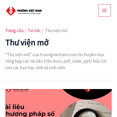
Nhảy
tới
nội
dung
Trang chủ
Tin tức
Thư viện mở
Thư viện mở
“Thư viện mở” của truongvietnam.com là chuyên mục
tổng hợp các tài liêu (file docs, pdf, slide, ppt) hữu ích
cho các bạn học sinh và sinh viên.