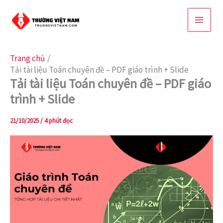
Nhảy
tới
nội
dung
Trang chủ
Tải tài liệu Toán chuyên đề – PDF giáo trình + Slide
Tải tài liệu Toán chuyên đề – PDF giáo
trình + Slide
21/10/2025
/
4 phút đọc