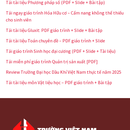
Tải tài liệu Phương pháp số (PDF + Slide + Bài tập)
Tải ngay giáo trình Hóa Hữu cơ – Cẩm nang không thể thiếu
cho sinh viên
Tải tài liệu Gluxit: PDF giáo trình + Slide + Bài tập
Tải tài liệu Toán chuyên đề – PDF giáo trình + Slide
Tải giáo trình Sinh học đại cương (PDF + Slide + Tài liệu)
Tải miễn phí giáo trình Quản trị sản xuất [PDF]
Review Trường Đại học Dầu Khí Việt Nam thực tế năm 2025
Tải tài liệu môn Vật liệu học – PDF giáo trình + Bài tập