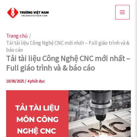
Nhảy
tới
nội
dung
Trang chủ
Tải tài liệu Công Nghệ CNC mới nhất – Full giáo trình và &
báo cáo
Tải tài liệu Công Nghệ CNC mới nhất –
Full giáo trình và & báo cáo
10/06/2025
/
4 phút đọc