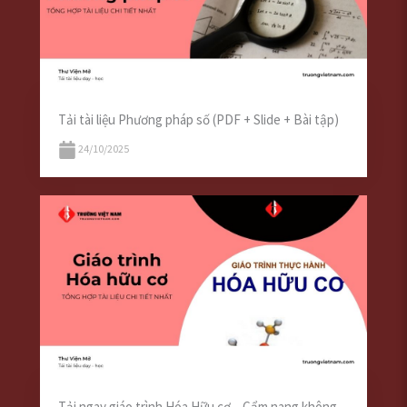
Tải tài liệu Phương pháp số (PDF + Slide + Bài tập)
24/10/2025
Tải ngay giáo trình Hóa Hữu cơ – Cẩm nang không