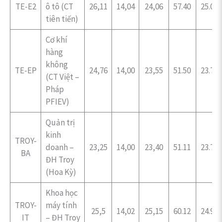
TE-E2
ô tô (CT
26,11
14,04
24,06
57.40
25.00
tiên tiến)
Cơ khí
hàng
không
TE-EP
24,76
14,00
23,55
51.50
23.70
(CT Việt –
Pháp
PFIEV)
Quản trị
kinh
TROY-
doanh –
23,25
14,00
23,40
51.11
23.70
BA
ĐH Troy
(Hoa Kỳ)
Khoa học
TROY-
máy tính
25,5
14,02
25,15
60.12
24.96
IT
– ĐH Troy