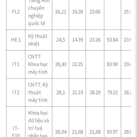
Tiếng Anh
chuyên
FL2
26,11
16.28
23.06
25.17
nghiệp
quốc tế
Kỹ thuật
HE 1
24,5
14.39
23.26
53.84
23.94
nhiệt
CNTT:
IT1
Khoa học
28,43
22.25
83.90
29.42
máy tính
CNTT: Kỹ
IT2
thuật
28,1
21.19
28.29
79.22
28.29
máy tính
Khoa học
dữ liệu và
IT-
trí tuệ
28,04
22,68
22,68
83.97
28.80
E10
nhân tạo