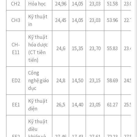
CH2
Hóa học
24,96
14,05
23,03
51.58
23.04
Kỹ thuật
CH3
24,45
14,05
23,03
53.96
22.70
in
Kỹ thuật
CH-
hóa dược
24,6
15,35
23,70
55.83
23.44
E11
(CT tiên
tiến)
Công
ED2
nghệ giáo
24,8
14,50
23,15
58.69
24.55
dục
Kỹ thuật
EE1
26,5
14,40
23,05
61.27
25.55
điện
Kỹ thuật
điều
EE2
khiển và
27,46
17,43
27,61
72.23
27.57