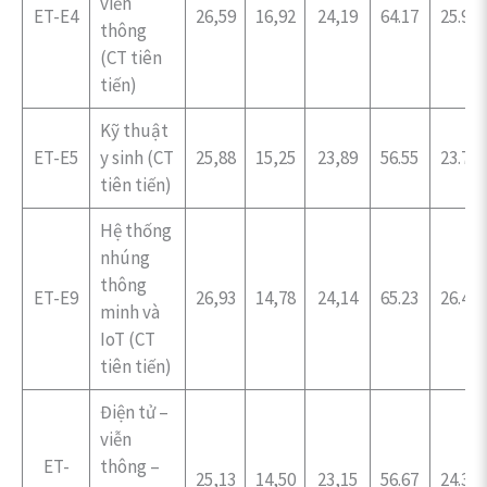
viễn
ET-E4
26,59
16,92
24,19
64.17
25.99
thông
(CT tiên
tiến)
Kỹ thuật
ET-E5
y sinh (CT
25,88
15,25
23,89
56.55
23.70
tiên tiến)
Hệ thống
nhúng
thông
ET-E9
26,93
14,78
24,14
65.23
26.45
minh và
IoT (CT
tiên tiến)
Điện tử –
viễn
ET-
thông –
25,13
14,50
23,15
56.67
24.30