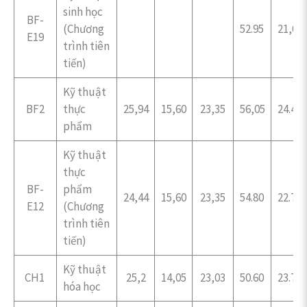
sinh học
BF-
(Chương
52.95
21,00
E19
trình tiên
tiến)
Kỹ thuật
BF2
thực
25,94
15,60
23,35
56,05
24.49
phẩm
Kỹ thuật
thực
BF-
phẩm
24,44
15,60
23,35
54.80
22.70
E12
(Chương
trình tiên
tiến)
Kỹ thuật
CH1
25,2
14,05
23,03
50.60
23.70
hóa học