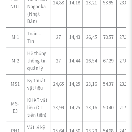
24,88
14,18
23,21
53.95
23.85
NUT
Nagaoka
(Nhật
Bản)
Toán –
MI1
27
14,43
26,45
70.57
27.21
Tin
Hệ thống
MI2
thông tin
27
14,44
26,54
67.29
27.06
quản lý
Kỹ thuật
MS1
24,65
14,25
23,16
54.37
23.25
vật liệu
KHKT vật
MS-
liệu (CT
23,99
14,25
23,16
50.40
21.50
E3
tiên tiến)
Vật lý kỹ
PH1
25,64
14,50
23,29
54.68
24.28