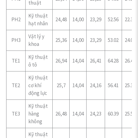
thuật
Kỹ thuật
PH2
24,48
14,00
23,29
52.56
22.31
hạt nhân
Vật lý y
PH3
25,36
14,00
23,29
53.02
24.02
khoa
Kỹ thuật
TE1
26,94
14,04
26,41
64.28
26.48
ô tô
Kỹ thuật
TE2
cơ khí
25,7
14,04
24,16
56.41
25.31
động lực
Kỹ thuật
TE3
hàng
26,48
14,04
24,23
60.39
25.50
không
Kỹ thuật