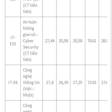
(CT tiên
tiến)
An toàn
không
gian số –
IT-
Cyber
27,44
20,58
20,58
76.61
28.05
E15
Security
(CT tiên
tiến)
Công
nghệ
IT-E6
thông tin
27,4
18,39
27,25
72.03
27.64
(Việt –
Nhật)
Công
nghệ