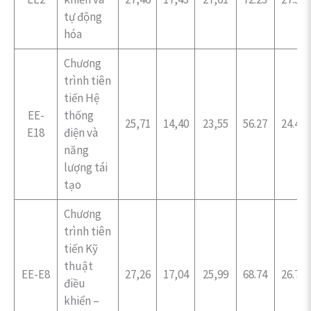
tự động
hóa
Chương
trình tiên
tiến Hệ
EE-
thống
25,71
14,40
23,55
56.27
24.47
E18
điện và
năng
lượng tái
tạo
Chương
trình tiên
tiến Kỹ
thuật
EE-E8
27,26
17,04
25,99
68.74
26.74
điều
khiển –