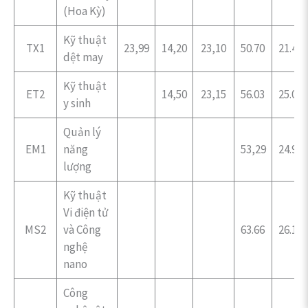
(Hoa Kỳ)
Kỹ thuật
TX1
23,99
14,20
23,10
50.70
21.40
dệt may
Kỹ thuật
ET2
14,50
23,15
56.03
25.04
y sinh
Quản lý
EM1
năng
53,29
24.98
lượng
Kỹ thuật
Vi điện tử
MS2
và Công
63.66
26.18
nghệ
nano
Công