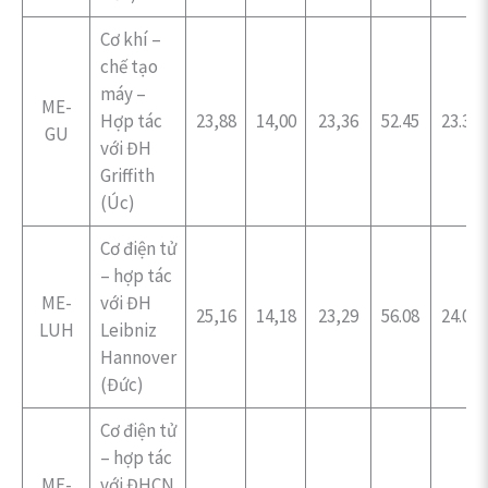
Cơ khí –
chế tạo
máy –
ME-
Hợp tác
23,88
14,00
23,36
52.45
23.32
GU
với ĐH
Griffith
(Úc)
Cơ điện tử
– hợp tác
ME-
với ĐH
25,16
14,18
23,29
56.08
24.02
LUH
Leibniz
Hannover
(Đức)
Cơ điện tử
– hợp tác
ME-
với ĐHCN