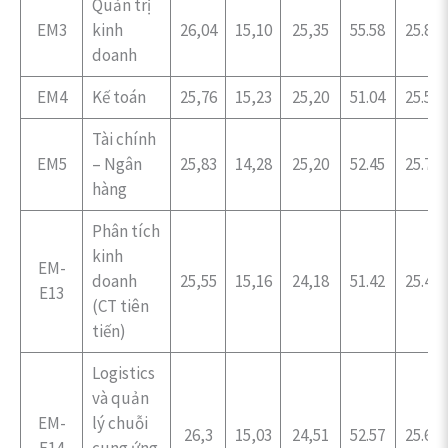
Quản trị
EM3
kinh
26,04
15,10
25,35
55.58
25.83
doanh
EM4
Kế toán
25,76
15,23
25,20
51.04
25.52
Tài chính
EM5
– Ngân
25,83
14,28
25,20
52.45
25.75
hàng
Phân tích
kinh
EM-
doanh
25,55
15,16
24,18
51.42
25.47
E13
(CT tiên
tiến)
Logistics
và quản
EM-
lý chuỗi
26,3
15,03
24,51
52.57
25.69
E14
cung ứng