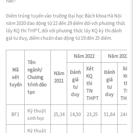
nào?
Điểm trúng tuyển vào trường Đại học Bách khoa Hà Nội
năm 2020 dao động từ 22 đến 29 điểm đối với phương thức
lấy KQ thi THPT, đối với phương thức lấy KQ kỳ thi đánh
giá tư duy, điểm chuẩn dao động từ 19 đến 25 điểm.
Năm 2022
Năm 2023
Tên
Xét
Xét
Mã
ngành/
Đánh
Đánh
Năm
KQ
KQ
xét
Chương
giá
giá
2021
thi
thi
tuyển
trình đào
tư
tư
TN
TN
tạo
duy
duy
THPT
THPT
Kỹ thuật
BF1
25,34
14,50
23,25
51,84
24.60
sinh học
Kỹ thuật