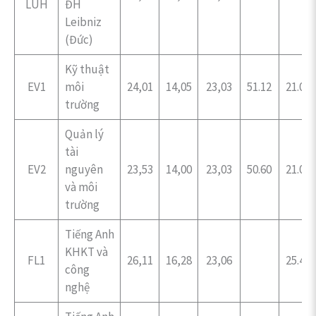
LUH
ĐH
Leibniz
(Đức)
Kỹ thuật
EV1
môi
24,01
14,05
23,03
51.12
21.00
trường
Quản lý
tài
EV2
nguyên
23,53
14,00
23,03
50.60
21.00
và môi
trường
Tiếng Anh
KHKT và
FL1
26,11
16,28
23,06
25.45
công
nghệ