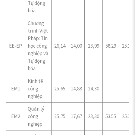
Tự động
hóa
Chương
trình Việt
Pháp: Tin
EE-EP
học công
26,14
14,00
23,99
58.29
25.14
nghiệp và
Tự động
hóa
Kinh tế
EM1
công
25,65
14,88
24,30
nghiệp
Quản lý
EM2
công
25,75
17,67
23,30
53.55
25.39
nghiệp