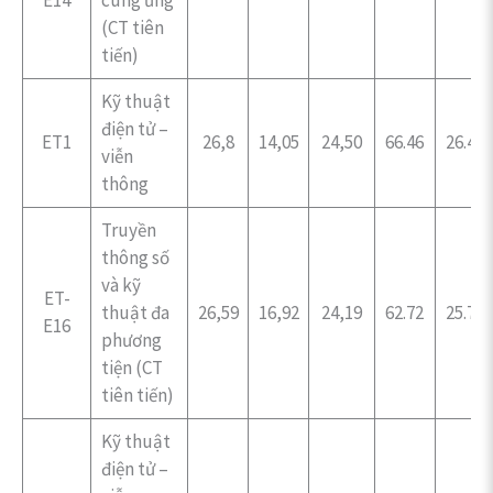
(CT tiên
tiến)
Kỹ thuật
điện tử –
ET1
26,8
14,05
24,50
66.46
26.46
viễn
thông
Truyền
thông số
và kỹ
ET-
thuật đa
26,59
16,92
24,19
62.72
25.73
E16
phương
tiện (CT
tiên tiến)
Kỹ thuật
điện tử –