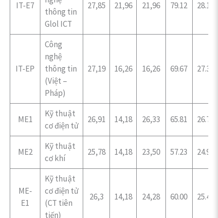
IT-E7
27,85
21,96
21,96
79.12
28.16
thông tin
Glol ICT
Công
nghệ
IT-EP
thông tin
27,19
16,26
16,26
69.67
27.32
(Việt –
Pháp)
Kỹ thuật
ME1
26,91
14,18
26,33
65.81
26.75
cơ điện tử
Kỹ thuật
ME2
25,78
14,18
23,50
57.23
24.96
cơ khí
Kỹ thuật
ME-
cơ điện tử
26,3
14,18
24,28
60.00
25.47
E1
(CT tiên
tiến)