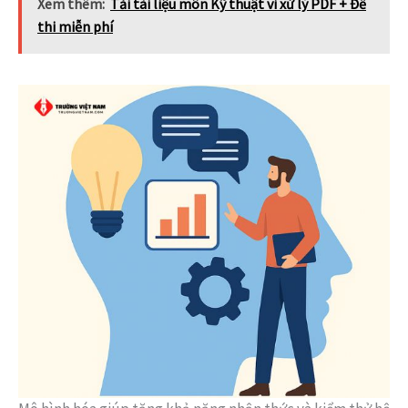
Xem thêm:
Tải tài liệu môn Kỹ thuật vi xử lý PDF + Đề
thi miễn phí