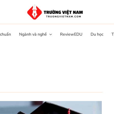
 chuẩn
Ngành và nghề
ReviewEDU
Du học
T