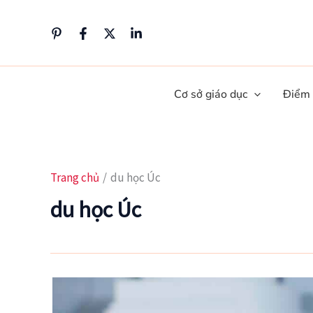
Nhảy
tới
nội
dung
Cơ sở giáo dục
Điểm
Trang chủ
du học Úc
du học Úc