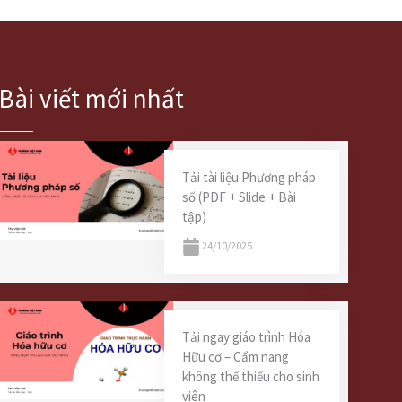
Bài viết mới nhất
Tải tài liệu Phương pháp
số (PDF + Slide + Bài
tập)
24/10/2025
Tải ngay giáo trình Hóa
Hữu cơ – Cẩm nang
không thể thiếu cho sinh
viên