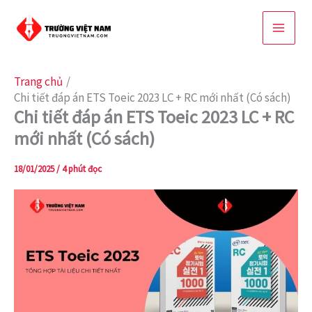
Nhảy
tới
nội
dung
Trang chủ
Chi tiết đáp án ETS Toeic 2023 LC + RC mới nhất (Có sách)
Chi tiết đáp án ETS Toeic 2023 LC + RC
mới nhất (Có sách)
18/01/2025
/
4 phút đọc