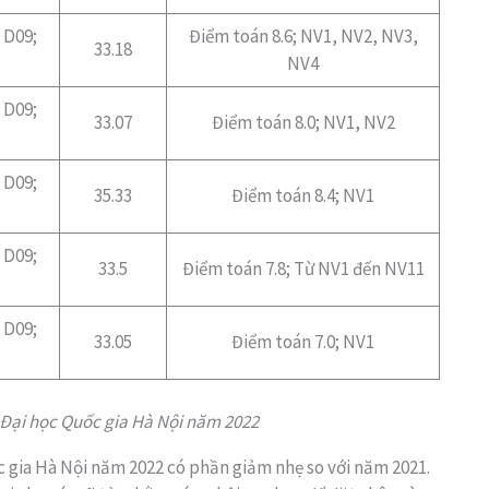
 D09;
Điểm toán 8.6; NV1, NV2, NV3,
33.18
NV4
 D09;
33.07
Điểm toán 8.0; NV1, NV2
 D09;
35.33
Điểm toán 8.4; NV1
 D09;
33.5
Điểm toán 7.8; Từ NV1 đến NV11
 D09;
33.05
Điểm toán 7.0; NV1
 Đại học Quốc gia Hà Nội năm 2022
c gia Hà Nội năm 2022 có phần giảm nhẹ so với năm 2021.