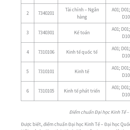
Tài chính – Ngân
A01; D01;
2
7340201
hàng
D10
A01; D01;
3
7340301
Kế toán
D10
A01; D01;
4
7310106
Kinh tế quốc tế
D10
A01; D01;
5
7310101
Kinh tế
D10
A01; D01;
6
7310105
Kinh tế phát triển
D10
Điểm chuẩn Đại học Kinh Tế –
Được biết, điểm chuẩn Đại học Kinh Tế – Đại học Quố