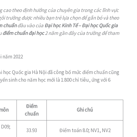
g cao theo định hướng của chuyên gia trong các lĩnh vực
ôi trường được nhiều bạn trẻ lựa chọn để gắn bó và theo
m chuẩn
đầu vào của
Đại học Kinh Tế – Đại học Quốc gia
ểu
điểm chuẩn đại học
2 năm gần đây của trường để tham
ội năm 2022
ại học Quốc gia Hà Nội đã công bố mức điểm chuẩn cũng
yển sinh cho năm học mới là 1.800 chỉ tiêu, ứng với 6
Điểm
 môn
Ghi chú
chuẩn
 D09;
33.93
Điểm toán 8.0; NV1, NV2