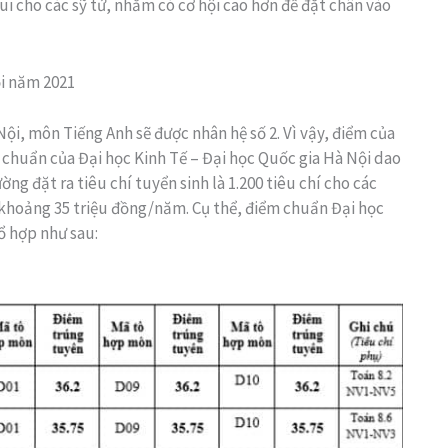
ui cho các sỹ tử, nhằm có cơ hội cao hơn để đặt chân vào
ội năm 2021
Nội, môn Tiếng Anh sẽ được nhân hệ số 2. Vì vậy, điểm của
 chuẩn của Đại học Kinh Tế – Đại học Quốc gia Hà Nội dao
ờng đặt ra tiêu chí tuyển sinh là 1.200 tiêu chí cho các
o khoảng 35 triệu đồng/năm. Cụ thể, điểm chuẩn Đại học
ổ hợp như sau: