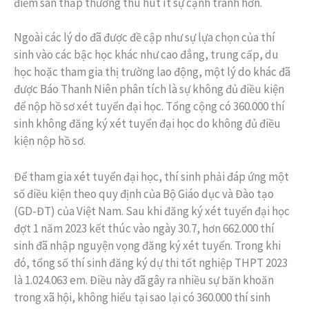
điểm sàn thấp thường thu hút ít sự cạnh tranh hơn.
Ngoài các lý do đã được đề cập như sự lựa chọn của thí
sinh vào các bậc học khác như cao đẳng, trung cấp, du
học hoặc tham gia thị trường lao động, một lý do khác đã
được Báo Thanh Niên phân tích là sự không đủ điều kiện
để nộp hồ sơ xét tuyển đại học. Tổng cộng có 360.000 thí
sinh không đăng ký xét tuyển đại học do không đủ điều
kiện nộp hồ sơ.
Để tham gia xét tuyển đại học, thí sinh phải đáp ứng một
số điều kiện theo quy định của Bộ Giáo dục và Đào tạo
(GD-ĐT) của Việt Nam. Sau khi đăng ký xét tuyển đại học
đợt 1 năm 2023 kết thúc vào ngày 30.7, hơn 662.000 thí
sinh đã nhập nguyện vọng đăng ký xét tuyển. Trong khi
đó, tổng số thí sinh đăng ký dự thi tốt nghiệp THPT 2023
là 1.024.063 em. Điều này đã gây ra nhiều sự băn khoăn
trong xã hội, không hiểu tại sao lại có 360.000 thí sinh