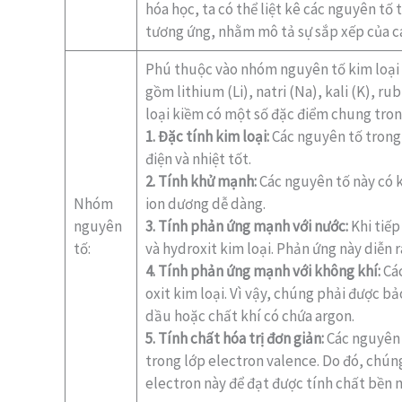
hóa học, ta có thể liệt kê các nguyên tố
tương ứng, nhằm mô tả sự sắp xếp của cá
Phú thuộc vào nhóm nguyên tố kim loại
gồm lithium (Li), natri (Na), kali (K), ru
loại kiềm có một số đặc điểm chung tron
1. Đặc tính kim loại:
Các nguyên tố trong 
điện và nhiệt tốt.
2. Tính khử mạnh:
Các nguyên tố này có 
Nhóm
ion dương dễ dàng.
nguyên
3. Tính phản ứng mạnh với nước:
Khi tiếp
tố:
và hydroxit kim loại. Phản ứng này diễn r
4. Tính phản ứng mạnh với không khí:
Các
oxit kim loại. Vì vậy, chúng phải được b
dầu hoặc chất khí có chứa argon.
5. Tính chất hóa trị đơn giản:
Các nguyên 
trong lớp electron valence. Do đó, chún
electron này để đạt được tính chất bền n