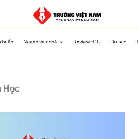
 chuẩn
Ngành và nghề
ReviewEDU
Du học
T
a Học