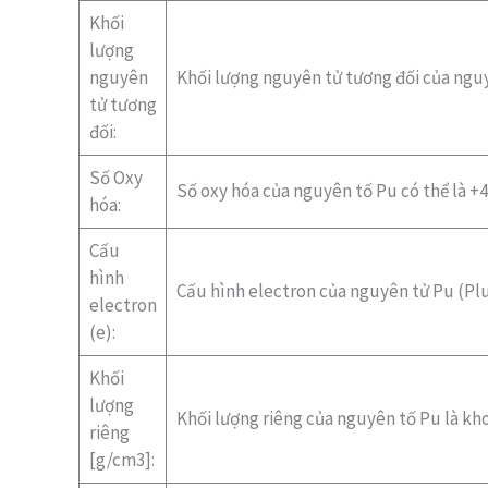
Khối
lượng
nguyên
Khối lượng nguyên tử tương đối của nguy
tử tương
đối:
Số Oxy
Số oxy hóa của nguyên tố Pu có thể là +4,
hóa:
Cấu
hình
Cấu hình electron của nguyên tử Pu (Plu
electron
(e):
Khối
lượng
Khối lượng riêng của nguyên tố Pu là kh
riêng
[g/cm3]: