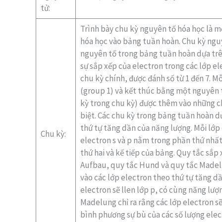
tử:
Trình bày chu kỳ nguyên tố hóa học là m
hóa học vào bảng tuần hoàn. Chu kỳ nguyê
nguyên tố trong bảng tuần hoàn dựa trên
sự sắp xếp của electron trong các lớp e
chu kỳ chính, được đánh số từ 1 đến 7. 
(group 1) và kết thúc bằng một nguyên t
kỳ trong chu kỳ) được thêm vào những ch
biệt. Các chu kỳ trong bảng tuần hoàn d
thứ tự tăng dần của năng lượng. Mỗi lớp el
Chu kỳ:
electron s và p nằm trong phần thứ nhất
thứ hai và kế tiếp của bảng. Quy tắc sắ
Aufbau, quy tắc Hund và quy tắc Madelu
vào các lớp electron theo thứ tự tăng d
electron sẽ llen lớp p, có cùng năng lượn
Madelung chỉ ra rằng các lớp electron sẽ
bình phương sự bù của các số lượng elec