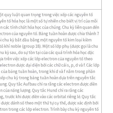
ột quy luật quan trọng trong việc xếp các nguyên tố
n tố hóa học là một số tự nhiên cho biết vị trí của mỗi
 các tính chất hóa học của chúng. Chu kỳ liên quan đến
lectron của nguyên tố. Bảng tuần hoàn được chia thành 7
Mỗi chu kỳ bắt đầu bằng một nguyên tố kim loại kiềm
ố khí noble (group 18). Một số lớp phụ (được gọi là chu
u kỳ sau, do sự tồn tại của các quá trình hóa học đặc
ựa trên việc xếp các lớp electron của nguyên tố theo
ectron được đại diện bởi các chữ cái s, p, d và f. Các lớp
 của bảng tuần hoàn, trong khi d và f nằm trong phần
p xếp chu kỳ trong bảng tuần hoàn dựa trên nguyên tắc
ng. Quy tắc Aufbau chỉ ra rằng các electron được điền
ần của năng lượng. Quy tắc Hund chỉ ra rằng các
g, trước khi được điền vào các orbital riêng lẻ. Quy tắc
 được đánh số theo một thứ tự cụ thể, được xác định bởi
tron trong các lớp electron. Trình bày chu kỳ nguyên tố