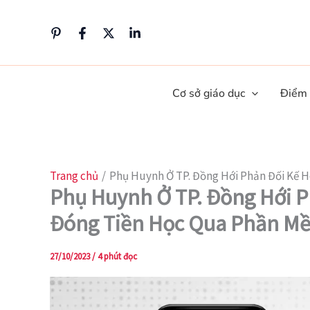
Nhảy
tới
nội
dung
Cơ sở giáo dục
Điểm
Trang chủ
Phụ Huynh Ở TP. Đồng Hới Phản Đối Kế 
Phụ Huynh Ở TP. Đồng Hới P
Đóng Tiền Học Qua Phần M
27/10/2023
/
4 phút đọc