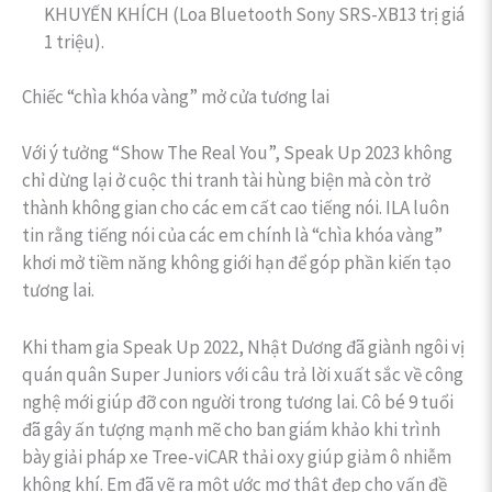
KHUYẾN KHÍCH (Loa Bluetooth Sony SRS-XB13 trị giá
1 triệu).
Chiếc “chìa khóa vàng” mở cửa tương lai
Với ý tưởng “Show The Real You”, Speak Up 2023 không
chỉ dừng lại ở cuộc thi tranh tài hùng biện mà còn trở
thành không gian cho các em cất cao tiếng nói. ILA luôn
tin rằng tiếng nói của các em chính là “chìa khóa vàng”
khơi mở tiềm năng không giới hạn để góp phần kiến tạo
tương lai.
Khi tham gia Speak Up 2022, Nhật Dương đã giành ngôi vị
quán quân Super Juniors với câu trả lời xuất sắc về công
nghệ mới giúp đỡ con người trong tương lai. Cô bé 9 tuổi
đã gây ấn tượng mạnh mẽ cho ban giám khảo khi trình
bày giải pháp xe Tree-viCAR thải oxy giúp giảm ô nhiễm
không khí. Em đã vẽ ra một ước mơ thật đẹp cho vấn đề