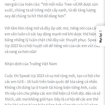
nan giải của toàn cầu: “Với mỗi mẫu Tree-viCAR được sản
xuất, chúng ta sẽ trồng một cây xanh, từ đó tăng lượng
oxy để chúng ta hít thở dễ dàng hơn”.
Với tâm hồn rộng mở và đầy ắp ước mơ, tiếng nói của các
←
em vẫn luôn có sức lay động mạnh mẽ khi được thể hiện
Mục lục
bằng những lý luận chặt chẽ đầy sức thuyết phục. Speak
Up 2023 là cơ hội tuyệt vời để tiếng nói của các em vút cao
và vang xa hơn nữa!
Nhận định của Trường Việt Nam
Cuộc thi Speak Up 2023 có sự mở rộng mới, tạo cơ hội cho
các em từ 8 – 16 tuổi trên toàn quốc để tỏa sáng cá nhân.
Không chỉ dừng lại ở tranh tài hùng biện tiếng Anh, cuộc
thi này còn cho phép các em thể hiện cá tính độc đáo và sở
thích, ước mơ không giới hạn. Đây là cơ hội để các em thể
hiện khả năng hùng biện tiếng Anh cũng như các kỹ năng