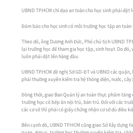
UBND TP.HCM chỉ đạo an toàn cho học sinh phải đặt l
Đảm bảo cho học sinh có môi trường học tập an toàn
Theo đó, ông Dương Anh Đức, Phó chủ tịch UBND TP.H
lại trường học để tham gia học tập, sinh hoạt. Do đó,
luôn phải đặt lên hàng đầu.
UBND TP.HCM đề nghị Sở GD-ĐT và UBND các quận, huy
phải thường xuyên kiểm tra hệ thống điện, nước, cây
Đồng thời, giao Ban Quản lý an toàn thực phẩm tăng
trường học có bếp ăn nội trú, bán trú. Đối với các tr
các cơ sở thì phải có giấy chứng nhận cơ sở đủ điều k
Bên cạnh đó, UBND TP.HCM cũng giao Sở Xây dựng tiếp
quan, đơn vị, trường học thường xuyên kiểm tra, chă