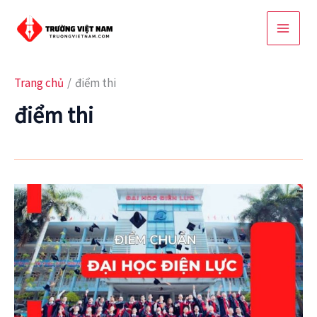
Nhảy
tới
nội
dung
Trang chủ
điểm thi
điểm thi