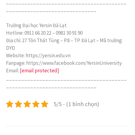
________________________________________
______________________________
Trường Đại học Yersin Đà Lạt
Hotline: 0911 66 20 22 – 0981 30 91 90
Địa chỉ: 27 Tôn Thất Tùng – P.8 – TP. Đà Lạt – Mã trường:
DYD
Website: https://yersin.edu.vn
Fanpage: https://www.facebook.com/YersinUniversity
Email:
[email protected]
________________________________________
______________________________
5/5 - (1 bình chọn)