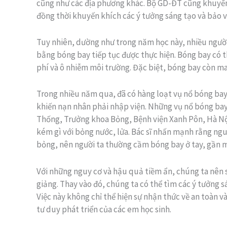
cũng như các địa phương khác. Bộ GD-ĐT cũng khuyến 
đồng thời khuyến khích các ý tưởng sáng tạo và bảo v
Tuy nhiên, dường như trong năm học này, nhiều người đ
bằng bóng bay tiếp tục được thực hiện. Bóng bay có t
phí và ô nhiễm môi trường. Đặc biệt, bóng bay còn m
Trong nhiều năm qua, đã có hàng loạt vụ nổ bóng bay 
khiến nạn nhân phải nhập viện. Những vụ nổ bóng bay 
Thống, Trưởng khoa Bỏng, Bệnh viện Xanh Pôn, Hà Nộ
kém gì với bỏng nước, lửa. Bác sĩ nhấn mạnh rằng ngu
bỏng, nên người ta thường cầm bóng bay ở tay, gần m
Với những nguy cơ và hậu quả tiềm ẩn, chúng ta nên s
giảng. Thay vào đó, chúng ta có thể tìm các ý tưởng s
Việc này không chỉ thể hiện sự nhận thức về an toàn 
tư duy phát triển của các em học sinh.