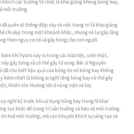
khích các trường tổ chức lễ khai giảng không bóng bay,
ệ môi trường.
ã quên đi thông điệp này và việc trang trí lễ khai giảng
hể chỉ đẹp trong một khoảnh khắc, nhưng nó lại gây lãng
ang theo nguy cơ nổ và gây bỏng cho con người.
bơm khí hydro xảy ra trong các bữa tiệc, sinh nhật,
này gây bỏng và có thể gây tử vong. Bác sĩ Nguyễn
i đã cho biết hậu quả của bỏng do nổ bóng bay không
y hiểm nhất là không ai nghĩ rằng bóng bay có thể gây
ặt, khiến tổn thương lớn ở vùng mặt và tay.
uy nghĩ kỹ trước khi sử dụng bóng bay trong lễ khai
áng tạo khác để trang trí sân trường và bảo vệ môi trường.
và ôn hoà môi trường, mà còn khuyến khích sự sáng tạo và