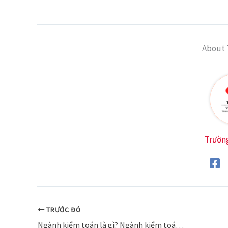
About 
Trườn
TRƯỚC ĐÓ
Ngành kiểm toán là gì? Ngành kiểm toán có dễ xin việc không?