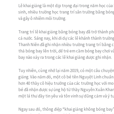
Lễ khai giảng là một dịp trọng đại trong năm học của 
sinh, nhiều trường học trang trí sân trường bằng bóng
và gây ô nhiễm môi trường.
Trang trí lễ khai giảng bằng bóng bay đã trở thành p
cả nước. Sáng nay, khi đi dự các lễ khánh thành trườ
Thanh Niên đã ghi nhận nhiều trường trang trí bằng 
thả bóng bay lên trời, để trẻ em cầm bóng bay chơi v
bay nào xảy ra trong các lễ khai giảng được ghi nhận.
Tuy nhiên, cùng nhớ lại năm 2019, có một câu chuyện
giảng. Vào năm đó, một cô bé tên Nguyệt Linh chuẩn bị
hơn 40 thầy cô hiệu trưởng của các trường học với m
bé đã nhận được sự ủng hộ từ thầy Nguyễn Xuân Khan
một lá thư đầy tin yêu và tôn vinh sự dũng cảm và ý 
Ngay sau đó, thông điệp “khai giảng không bóng bay”