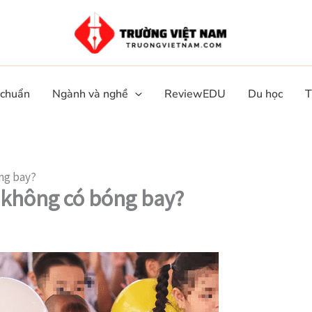
 chuẩn
Ngành và nghề
ReviewEDU
Du học
T
óng bay?
 không có bóng bay?