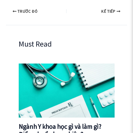
TRƯỚC ĐÓ
KẾ TIẾP
Must Read
Ngành Y khoa học gì và làm gì?