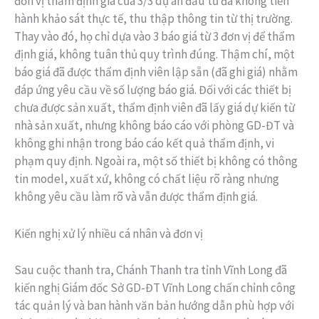
đơn vị thẩm định giá của 3/3 dự án đầu tư đã không tiến
hành khảo sát thực tế, thu thập thông tin từ thị trường.
Thay vào đó, họ chỉ dựa vào 3 báo giá từ 3 đơn vị để thẩm
định giá, không tuân thủ quy trình đúng. Thậm chí, một
báo giá đã được thẩm định viên lập sẵn (đã ghi giá) nhằm
đáp ứng yêu cầu về số lượng báo giá. Đối với các thiết bị
chưa được sản xuất, thẩm định viên đã lấy giá dự kiến từ
nhà sản xuất, nhưng không báo cáo với phòng GD-ĐT và
không ghi nhận trong báo cáo kết quả thẩm định, vi
phạm quy định. Ngoài ra, một số thiết bị không có thông
tin model, xuất xứ, không có chất liệu rõ ràng nhưng
không yêu cầu làm rõ và vẫn được thẩm định giá.
Kiến nghị xử lý nhiều cá nhân và đơn vị
Sau cuộc thanh tra, Chánh Thanh tra tỉnh Vĩnh Long đã
kiến nghị Giám đốc Sở GD-ĐT Vĩnh Long chấn chỉnh công
tác quản lý và ban hành văn bản hướng dẫn phù hợp với