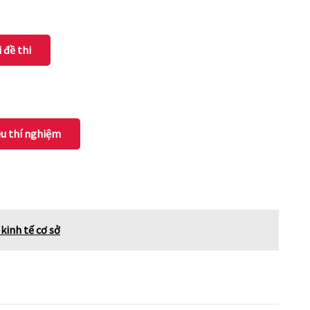
i đề thi
iệu thí nghiệm
kinh tế cơ sở