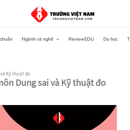
 chuẩn
Ngành và nghề
ReviewEDU
Du học
T
 và Kỹ thuật đo
môn Dung sai và Kỹ thuật đo