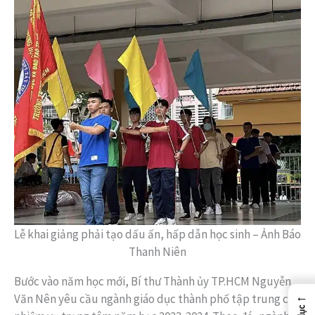
Lễ khai giảng phải tạo dấu ấn, hấp dẫn học sinh – Ảnh Báo
Thanh Niên
Bước vào năm học mới, Bí thư Thành ủy TP.HCM Nguyễn
←
Văn Nên yêu cầu ngành giáo dục thành phố tập trung các