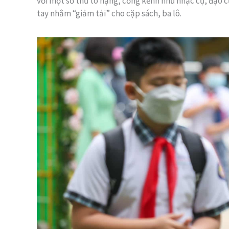
với một số thứ to nặng, cồng kềnh như nhạc cụ, đạo cụ
tay nhằm “giảm tải” cho cặp sách, ba lô.