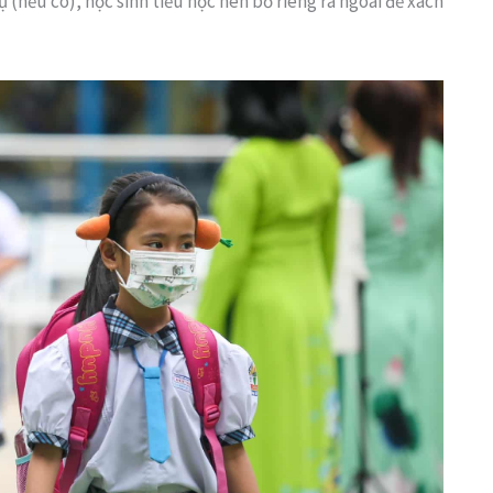
 (nếu có), học sinh tiểu học nên bỏ riêng ra ngoài để xách