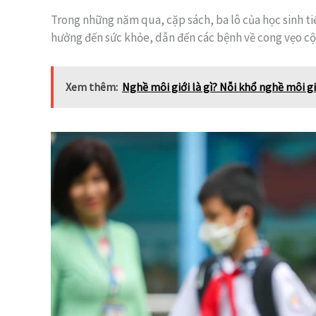
Trong những năm qua, cặp sách, ba lô của học sinh ti
hưởng đến sức khỏe, dẫn đến các bệnh về cong vẹo cộ
Xem thêm:
Nghề môi giới là gì? Nỗi khổ nghề môi gi