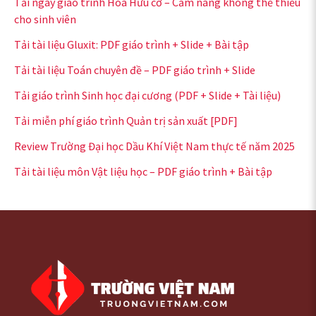
Tải ngay giáo trình Hóa Hữu cơ – Cẩm nang không thể thiếu
cho sinh viên
Tải tài liệu Gluxit: PDF giáo trình + Slide + Bài tập
Tải tài liệu Toán chuyên đề – PDF giáo trình + Slide
Tải giáo trình Sinh học đại cương (PDF + Slide + Tài liệu)
Tải miễn phí giáo trình Quản trị sản xuất [PDF]
Review Trường Đại học Dầu Khí Việt Nam thực tế năm 2025
Tải tài liệu môn Vật liệu học – PDF giáo trình + Bài tập