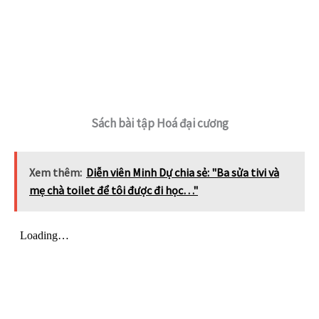
Sách bài tập Hoá đại cương
Xem thêm:
Diễn viên Minh Dự chia sẻ: "Ba sửa tivi và
mẹ chà toilet để tôi được đi học…"