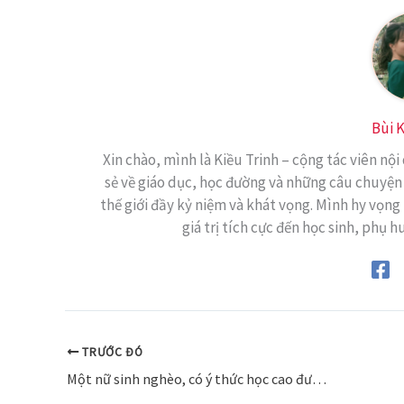
Bùi K
Xin chào, mình là Kiều Trinh – cộng tác viên nội
sẻ về giáo dục, học đường và những câu chuyện
thế giới đầy kỷ niệm và khát vọng. Mình hy vọng 
giá trị tích cực đến học sinh, phụ h
TRƯỚC ĐÓ
Một nữ sinh nghèo, có ý thức học cao được chọn làm học viên đặc cách tại trường Công an