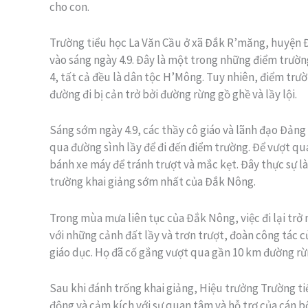
cho con.
Trường tiểu học La Văn Cầu ở xã Đắk R’măng, huyện Đ
vào sáng ngày 4.9. Đây là một trong những điểm trường
4, tất cả đều là dân tộc H’Mông. Tuy nhiên, điểm trườn
đường đi bị cản trở bởi đường rừng gồ ghề và lầy lội.
Sáng sớm ngày 4.9, các thầy cô giáo và lãnh đạo Đảng
qua đường sình lầy để đi đến điểm trường. Để vượt qu
bánh xe máy để tránh trượt và mắc kẹt. Đây thực sự l
trường khai giảng sớm nhất của Đắk Nông.
Trong mùa mưa liên tục của Đắk Nông, việc đi lại trở
với những cảnh đất lầy và trơn trượt, đoàn công tác 
giáo dục. Họ đã cố gắng vượt qua gần 10 km đường rừ
Sau khi đánh trống khai giảng, Hiệu trưởng Trường ti
động và cảm kích với sự quan tâm và hỗ trợ của cán b