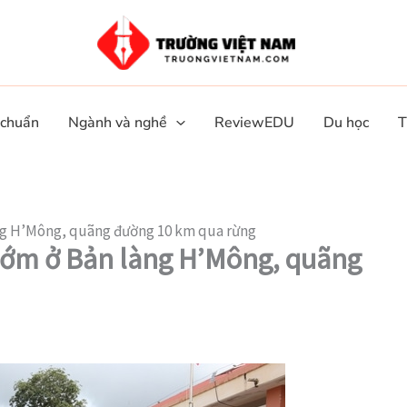
 chuẩn
Ngành và nghề
ReviewEDU
Du học
T
àng H’Mông, quãng đường 10 km qua rừng
 sớm ở Bản làng H’Mông, quãng