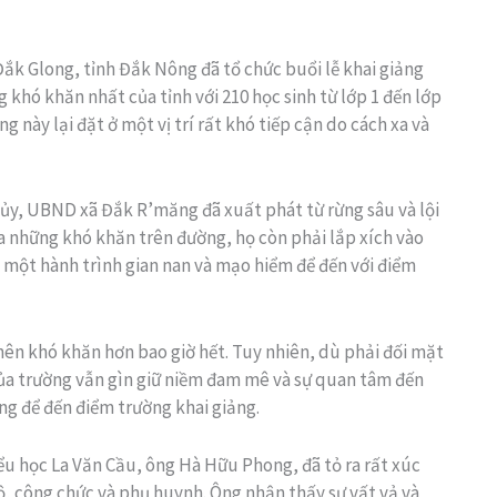
ắk Glong, tỉnh Đắk Nông đã tổ chức buổi lễ khai giảng
 khó khăn nhất của tỉnh với 210 học sinh từ lớp 1 đến lớp
g này lại đặt ở một vị trí rất khó tiếp cận do cách xa và
 ủy, UBND xã Đắk R’măng đã xuất phát từ rừng sâu và lội
a những khó khăn trên đường, họ còn phải lắp xích vào
à một hành trình gian nan và mạo hiểm để đến với điểm
 nên khó khăn hơn bao giờ hết. Tuy nhiên, dù phải đối mặt
của trường vẫn gìn giữ niềm đam mê và sự quan tâm đến
ng để đến điểm trường khai giảng.
ểu học La Văn Cầu, ông Hà Hữu Phong, đã tỏ ra rất xúc
ộ, công chức và phụ huynh. Ông nhận thấy sự vất vả và