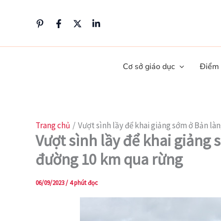
Nhảy
tới
nội
dung
Cơ sở giáo dục
Điểm
Trang chủ
Vượt sình lầy để khai giảng sớm ở Bản l
Vượt sình lầy để khai giảng
đường 10 km qua rừng
06/09/2023
/
4 phút đọc