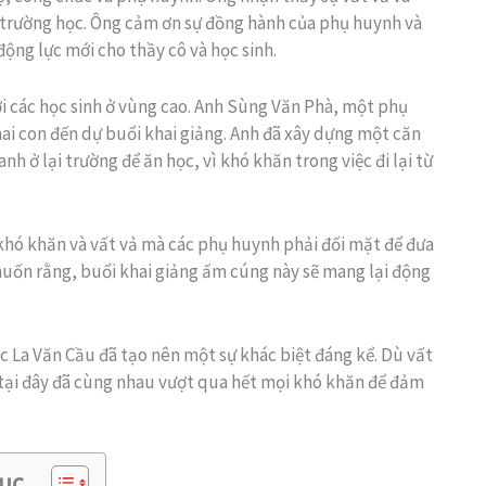
 trường học. Ông cảm ơn sự đồng hành của phụ huynh và
ộng lực mới cho thầy cô và học sinh.
với các học sinh ở vùng cao. Anh Sùng Văn Phà, một phụ
hai con đến dự buổi khai giảng. Anh đã xây dựng một căn
nh ở lại trường để ăn học, vì khó khăn trong việc đi lại từ
khó khăn và vất vả mà các phụ huynh phải đối mặt để đưa
ốn rằng, buổi khai giảng ấm cúng này sẽ mang lại động
ọc La Văn Cầu đã tạo nên một sự khác biệt đáng kể. Dù vất
h tại đây đã cùng nhau vượt qua hết mọi khó khăn để đảm
ục