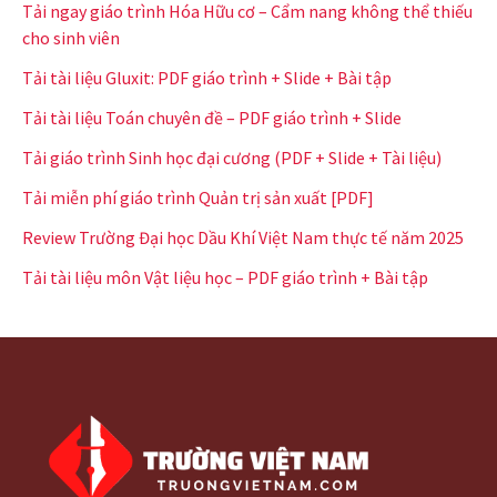
Tải ngay giáo trình Hóa Hữu cơ – Cẩm nang không thể thiếu
cho sinh viên
Tải tài liệu Gluxit: PDF giáo trình + Slide + Bài tập
Tải tài liệu Toán chuyên đề – PDF giáo trình + Slide
Tải giáo trình Sinh học đại cương (PDF + Slide + Tài liệu)
Tải miễn phí giáo trình Quản trị sản xuất [PDF]
Review Trường Đại học Dầu Khí Việt Nam thực tế năm 2025
Tải tài liệu môn Vật liệu học – PDF giáo trình + Bài tập