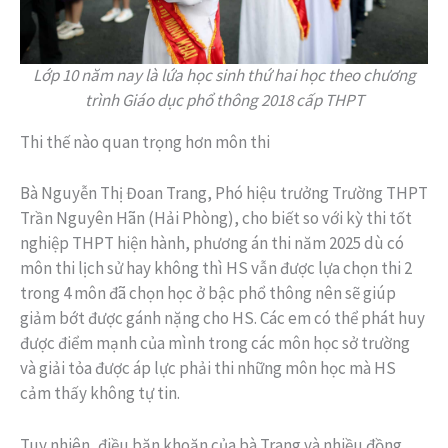
Lớp 10 năm nay là lứa học sinh thứ hai học theo chương
trình Giáo dục phổ thông 2018 cấp THPT
Thi thế nào quan trọng hơn môn thi
Bà Nguyễn Thị Đoan Trang, Phó hiệu trưởng Trường THPT
Trần Nguyên Hãn (Hải Phòng), cho biết so với kỳ thi tốt
nghiệp THPT hiện hành, phương án thi năm 2025 dù có
môn thi lịch sử hay không thì HS vẫn được lựa chọn thi 2
trong 4 môn đã chọn học ở bậc phổ thông nên sẽ giúp
giảm bớt được gánh nặng cho HS. Các em có thể phát huy
được điểm mạnh của mình trong các môn học sở trường
và giải tỏa được áp lực phải thi những môn học mà HS
cảm thấy không tự tin.
Tuy nhiên, điều băn khoăn của bà Trang và nhiều đồng