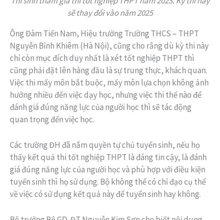
Thí sinh tham gia thi tốt nghiệp THPT năm 2023. Kỳ thi này
sẽ thay đổi vào năm 2025
Ông Đàm Tiến Nam, Hiệu trưởng Trường THCS – THPT
Nguyễn Bỉnh Khiêm (Hà Nội), cũng cho rằng dù kỳ thi này
chỉ còn mục đích duy nhất là xét tốt nghiệp THPT thì
cũng phải đặt lên hàng đầu là sự trung thực, khách quan.
Việc thi mấy môn bắt buộc, mấy môn lựa chọn không ảnh
hưởng nhiều đến việc dạy học, nhưng việc thi thế nào để
đánh giá đúng năng lực của người học thì sẽ tác động
quan trọng đến việc học.
Các trường ĐH đã nắm quyền tự chủ tuyển sinh, nếu họ
thấy kết quả thi tốt nghiệp THPT là đáng tin cậy, là đánh
giá đúng năng lực của người học và phù hợp với điều kiện
tuyển sinh thì họ sử dụng. Bộ không thể có chỉ đạo cụ thể
về việc có sử dụng kết quả này để tuyển sinh hay không.
Bộ trưởng Bộ GD-ĐT Nguyễn Kim Sơn cho biết nội dung