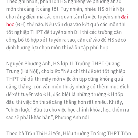
Theo ghi nhận, phần lớn HS nghiêng về phương án số
môn thi càng ít càng tốt. Tuy nhiên, nhiều HS ở Hà Nội
cho rằng điều mà các em quan tâm là việc tuyển sinh
đại
học
(ĐH) thế nào. Nếu vẫn dựa vào kết quả các môn thi
tốt nghiệp THPT để tuyển sinh ĐH thì các trường cần
công bố tổ hợp xét tuyển ra sao, căn cứ vào đó HS sẽ có
định hướng lựa chọn môn thi và ôn tập phù hợp.
Nguyễn Phương Anh, HS lớp 11 Trường THPT Quang
Trung (Hà Nội), cho biết: “Nếu chỉ thi để xét tốt nghiệp
THPT thì dù thi mấy môn việc ôn tập cũng không quá
căng thẳng, còn vẫn môn thi ấy nhưng có thêm mục đích
để xét tuyển vào ĐH, đặc biệt là những trường ĐH tốp
đầu thì việc ôn thi sẽ căng thẳng hơn rất nhiều. Khi ấy,
“chiến lược” đầu tư cho việc học chính khóa, học thêm ra
sao sẽ phải khác hẳn”, Phương Anh nói.
Theo bà Trần Thị Hải Yến, Hiệu trưởng Trường THPT Trần