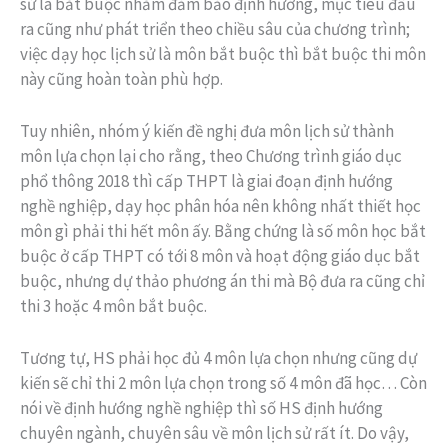
sử là bắt buộc nhằm đảm bảo định hướng, mục tiêu đầu
ra cũng như phát triển theo chiều sâu của chương trình;
việc dạy học lịch sử là môn bắt buộc thì bắt buộc thi môn
này cũng hoàn toàn phù hợp.
Tuy nhiên, nhóm ý kiến đề nghị đưa môn lịch sử thành
môn lựa chọn lại cho rằng, theo Chương trình giáo dục
phổ thông 2018 thì cấp THPT là giai đoạn định hướng
nghề nghiệp, dạy học phân hóa nên không nhất thiết học
môn gì phải thi hết môn ấy. Bằng chứng là số môn học bắt
buộc ở cấp THPT có tới 8 môn và hoạt động giáo dục bắt
buộc, nhưng dự thảo phương án thi mà Bộ đưa ra cũng chỉ
thi 3 hoặc 4 môn bắt buộc.
Tương tự, HS phải học đủ 4 môn lựa chọn nhưng cũng dự
kiến sẽ chỉ thi 2 môn lựa chọn trong số 4 môn đã học… Còn
nói về định hướng nghề nghiệp thì số HS định hướng
chuyên ngành, chuyên sâu về môn lịch sử rất ít. Do vậy,