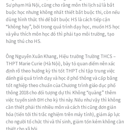
Sư phạm Hà Nội, cũng cho rằng môn thi lịch sử là bắt
buộc học nhưng không nhất thiết bắt buộc thi, còn nếu
dùng hình thức thi để bắt buộc HS là cách tiếp cận
“không hay”, bởi trong quá trình dạy học, muốn HS học
và yêu thích môn học đó thì phải tạo môi trường, tạo
hứng thú cho HS.
Ông Nguyễn Xuân Khang, Hiệu trưởng Trường THCS –
THPT Marie Curie (Hà Nội), bày tỏ quan điểm nên xác
định rõ theo hướng kỳ thi tốt THPT chỉ tập trung việc
đánh giá quá trình dạy và học ở phổ thông và cấp bằng
tốt nghiệp theo chuẩn của Chương trình giáo dục phổ
thông 2018 cho đối tượng dự thi. Không “quàng” thêm
việc tuyển sinh ĐH cho kỳ thi này. Nếu như vậy thì không
cần thiết phải thi nhiều môn và cách thi cũng đơn giản
hóa (tiến tới thi trắc nghiệm trên máy tính), giảm áp lực
cho người tổ chức thi và thí sinh, giảm tốn kém không cần
thiết cho xã hội.