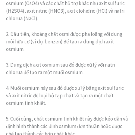
osmium (OsO4) và các chất hỗ trợ khác như axit sulfuric
(H2SO4), axit nitric (HNO3), axit clohidric (HCl) và natri
chlorua (NaCl).
2. Đầu tiên, khoáng chất osmi được pha loãng với dung
môi hữu cơ (ví dụ: benzen) để tạo ra dung dịch axit
osmium.
3. Dung dịch axit osmium sau đó được xử lý với natri
chlorua để tạo ra một muối osmium.
4. Muối osmium này sau đó được xử lý bằng axit sulfuric
và axit nitric để loại bỏ tạp chất và tạo ra một chất
osmium tinh khiết.
5. Cuối cùng, chất osmium tinh khiết này được kéo dãn và
định hình thành các đinh osmium đơn thuần hoặc được
chế tạo thành các hợp chất khác.