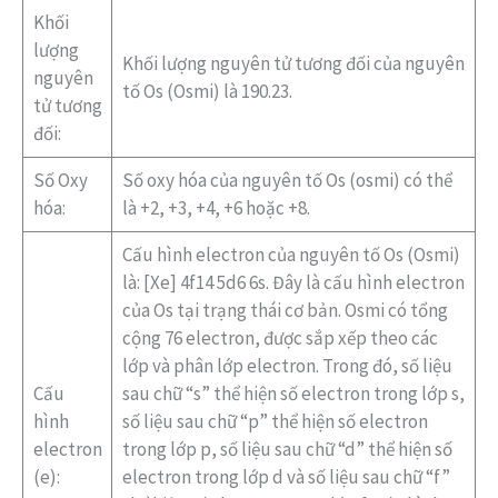
Khối
lượng
Khối lượng nguyên tử tương đối của nguyên
nguyên
tố Os (Osmi) là 190.23.
tử tương
đối:
Số Oxy
Số oxy hóa của nguyên tố Os (osmi) có thể
hóa:
là +2, +3, +4, +6 hoặc +8.
Cấu hình electron của nguyên tố Os (Osmi)
là: [Xe] 4f14 5d6 6s. Đây là cấu hình electron
của Os tại trạng thái cơ bản. Osmi có tổng
cộng 76 electron, được sắp xếp theo các
lớp và phân lớp electron. Trong đó, số liệu
Cấu
sau chữ “s” thể hiện số electron trong lớp s,
hình
số liệu sau chữ “p” thể hiện số electron
electron
trong lớp p, số liệu sau chữ “d” thể hiện số
(e):
electron trong lớp d và số liệu sau chữ “f”